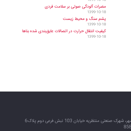
مضرات آلودگی صوتی بر سلامت فردی
1399-10-18
پشم سنگ و محیط زیست
1399-10-18
کیفیت انتقال حرارت در اتصالات عایق‌بندی شده بناها
1399-10-18
اصفهان، نجف‌آباد، ویلاشهر، شهرک صنعتی منتظریه خیابان 103 نبش فرعی دوم پلاک6