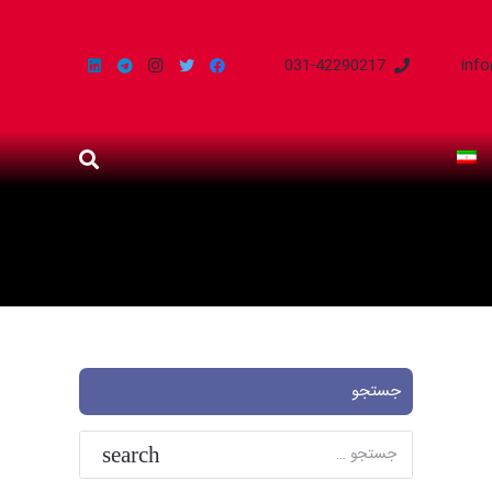
031-42290217
inf
جستجو
جستجو
برای: