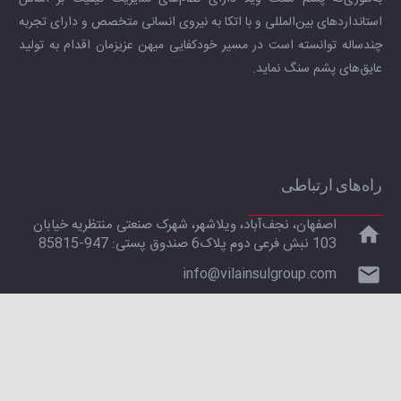
استانداردهای بین‌المللی و با اتکا به نیروی انسانی متخصص و دارای تجربه
چندساله توانسته است در مسیر خودکفایی میهن عزیزمان اقدام به تولید
عایق‌های پشم سنگ نماید.
راه‌های ارتباطی
اصفهان، نجف‌آباد، ویلاشهر، شهرک صنعتی منتظریه خیابان
home
103 نبش فرعی دوم پلاک6 صندوق پستی:‌ 947-85815
mail
info@vilainsulgroup.com
phone
031-42290217-8
phone
031-42290285-6
print
031-42290227