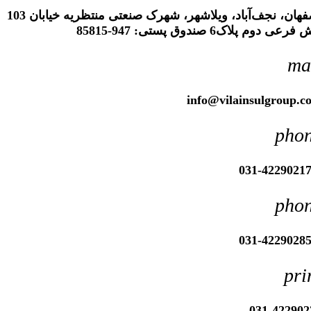
اصفهان، نجف‌آباد، ویلاشهر، شهرک صنعتی منتظریه خیابان 103
 پلاک6 صندوق پستی:‌ 947-85815
info@vilainsulgrou
p
031-42290
p
031-42290
p
031-422